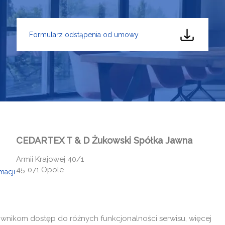
Formularz odstąpenia od umowy
CEDARTEX T & D Żukowski Spółka Jawna
Armii Krajowej 40/1
45-071 Opole
macji
telefon:
+77 453 10
email:
biuro@cedartex.
ownikom dostęp do różnych funkcjonalności serwisu, więcej