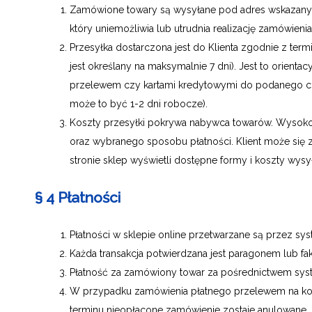
Zamówione towary są wysyłane pod adres wskazany 
który uniemożliwia lub utrudnia realizację zamówieni
Przesyłka dostarczona jest do Klienta zgodnie z te
jest określany na maksymalnie 7 dni). Jest to orient
przelewem czy kartami kredytowymi do podanego cz
może to być 1-2 dni robocze).
Koszty przesyłki pokrywa nabywca towarów. Wysokoś
oraz wybranego sposobu płatności. Klient może się
stronie sklep wyświetli dostępne formy i koszty wysy
§ 4 Płatności
Płatności w sklepie online przetwarzane są przez sy
Każda transakcja potwierdzana jest paragonem lub fak
Płatność za zamówiony towar za pośrednictwem syst
W przypadku zamówienia płatnego przelewem na konto
terminu nieopłacone zamówienie zostaje anulowane.