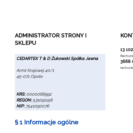
ADMINISTRATOR STRONY I
KON
SKLEPU
13 10
Rachune
CEDARTEX T & D Żukowski Spółka Jawna
3668 
rachune
Armii Krajowej 40/1
45-071 Opole
KRS:
0000066992
REGON:
531091158
NIP:
7541090076
§ 1 Informacje ogólne