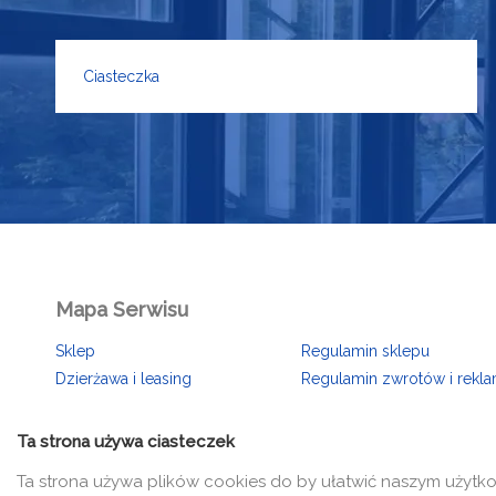
Ciasteczka
Mapa Serwisu
Sklep
Regulamin sklepu
Dzierżawa i leasing
Regulamin zwrotów i rekla
O nas
Polityka prywatności
Kontakt
Ciasteczka
Ta strona używa ciasteczek
Konfigurator
Ta strona używa plików cookies do by ułatwić naszym użytk