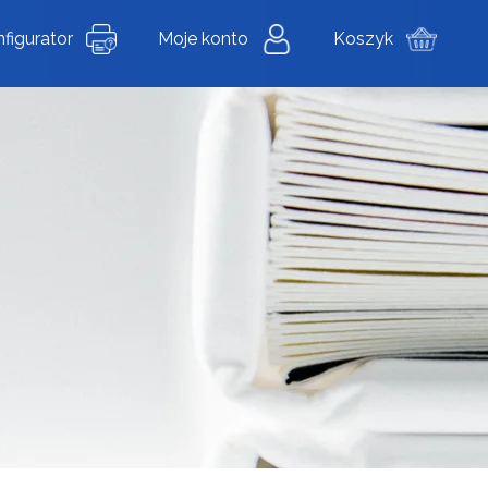
figurator
Moje konto
Koszyk