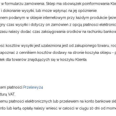
w formularzu zamówienia. Sklep ma obowiązek poinformowania Klie
a i dokonanie wysyłki, lub może wpłynąć na jej opóźnienie.
rminem podanym w sklepie internetowym przy każdym produkcie (jeżel
acyjny czas wysyłki i dotyczy on zamówień z opcją płatności elektroni
asu należy dodać czas zaksięgowania środków na rachunku bankowy
ć kosztów wysyłki jest uzależniona jest od zakupionego towaru, r
 zapoznać z cennikiem kosztów dostawy na stronie koszyka sklepu 
łek dla towarów znajdujących się w koszyku Klienta.
stem płatności
Przelewy24
turą VAT.
emu płatności elektronicznych lub przelewem na konto bankowe sk
 lub kartą opłatę należy wnieść w całości w ciągu 10 dni od mome