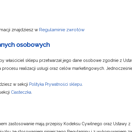
amacji znajdziesz w
Regulaminie zwrotów
 danych osobowych
aby właściciel sklepu przetwarzał jego dane osobowe zgodnie z Usta
dla procesu realizacji usługi oraz celów marketingowych. Jednocześ
dziesz w sekcji
Polityka Prywatności sklepu
.
sekcji
Ciasteczka
.
em zastosowanie mają przepisy Kodeksu Cywilnego oraz Ustawy z d
ązku ze stosowaniem niniejszego Regulaminu i z wykonywaniem z