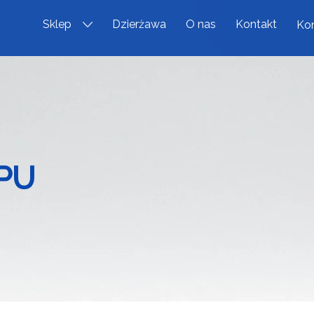
Sklep
Dzierżawa
O nas
Kontakt
Kon
PU