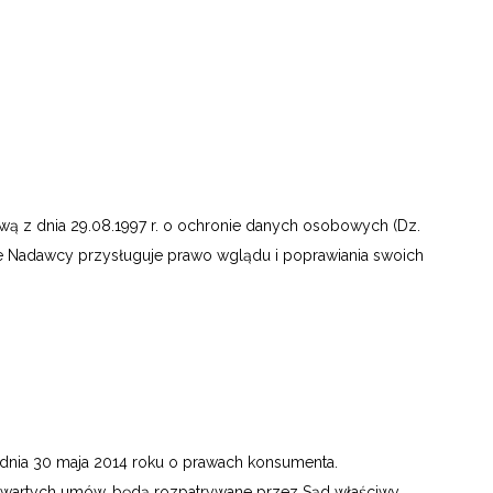
wą z dnia 29.08.1997 r. o ochronie danych osobowych (Dz.
nie Nadawcy przysługuje prawo wglądu i poprawiania swoich
nia 30 maja 2014 roku o prawach konsumenta.
awartych umów, będą rozpatrywane przez Sąd właściwy