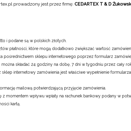
tex.pl prowadzony jest przez firmę:
CEDARTEX T & D Żukowski
to i podane są w polskich złotych.
ztów płatności, które mogą dodatkowo zwiększać wartość zamówieni
 pośrednictwem sklepu internetowego poprzez formularz zamówieni
można składać 24 godziny na dobę, 7 dni w tygodniu przez cały rok
 sklep internetowy zamówienia jest właściwe wypełnienie formularz
nformację mailową potwierdzającą przyjęcie zamówienia.
 się z momentem wpływu wpłaty na rachunek bankowy podany w pot
ści kartą.