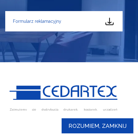
Formularz reklamacyjny
Zajmujemy się dystrybucją drukarek, kopiarek, urządzeń
wielofunkcyjnych oraz innych urządzeń wyposażenia biurowego typu
 15
niszczarki, skanery i czytniki. W naszym sklepie znajdziesz również
wiele materiałów eksploatacyjnych takich jak: bębny, rolki, fusery, lub
ROZUMIEM, ZAMKNIJ
pl
tonery.