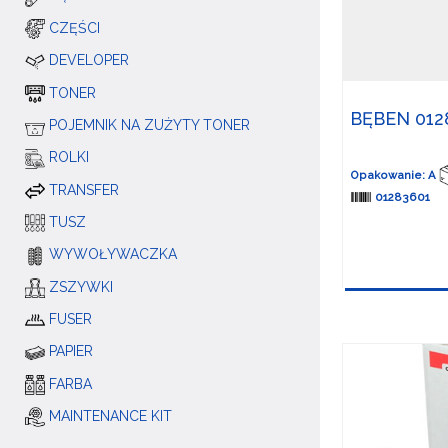
CZĘŚCI
DEVELOPER
TONER
BĘBEN 012
POJEMNIK NA ZUŻYTY TONER
ROLKI
Opakowanie: A
TRANSFER
01283601
TUSZ
WYWOŁYWACZKA
ZSZYWKI
FUSER
PAPIER
FARBA
MAINTENANCE KIT