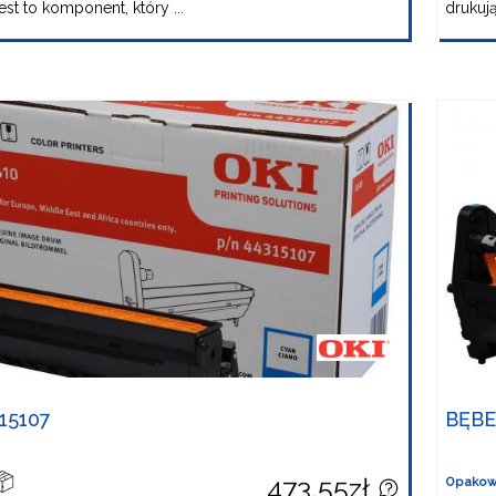
st to komponent, który ...
drukują
15107
BĘBE
473,55zł
Opakow