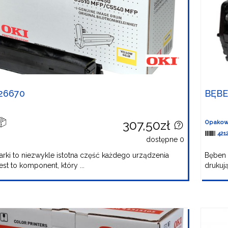
26670
BĘBE
307,50zł
Opakow
421
dostępne 0
rki to niezwykle istotna część każdego urządzenia
Bęben 
st to komponent, który ...
drukują