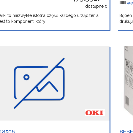
443
dostępne 0
rki to niezwykle istotna część każdego urządzenia
Bęben 
st to komponent, który ...
drukują
18506
BĘBE