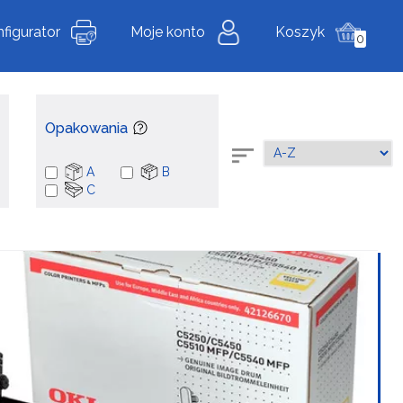
figurator
Moje konto
Koszyk
0
Opakowania
A
B
C