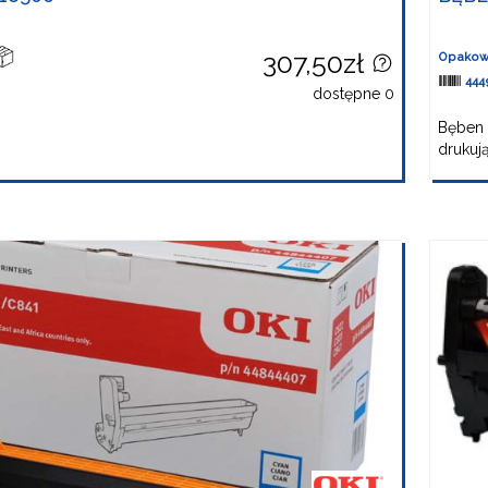
307,50zł
Opakow
444
dostępne 0
Bęben 
drukują