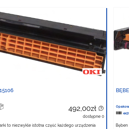
15106
BĘBE
492,00zł
Opakow
443
dostępne 0
rki to niezwykle istotna część każdego urządzenia
Bęben 