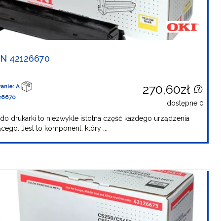
N 42126670
270,60zł
anie: A
26670
dostępne 0
do drukarki to niezwykle istotna część każdego urządzenia
cego. Jest to komponent, który ...