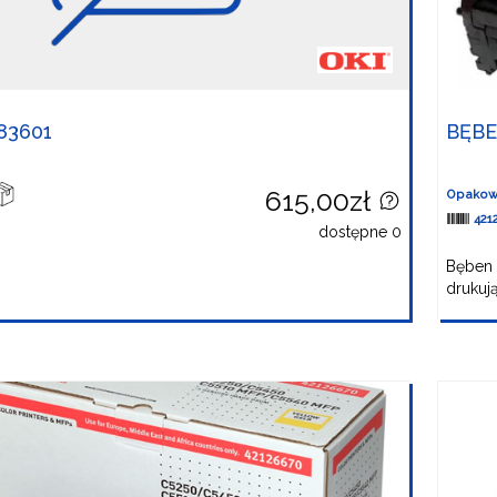
83601
BĘBE
615,00zł
Opakow
421
dostępne 0
Bęben 
drukują