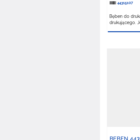
44315107
Bęben do druka
drukującego. Je
BĘBEN 443