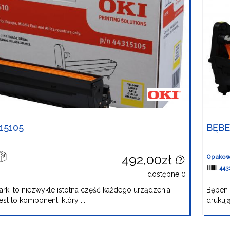
15105
BĘBE
492,00zł
Opakow
443
dostępne 0
rki to niezwykle istotna część każdego urządzenia
Bęben 
st to komponent, który ...
drukują