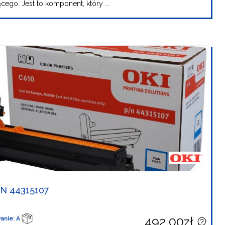
cego. Jest to komponent, który ...
N 44315107
492,00zł
anie: A