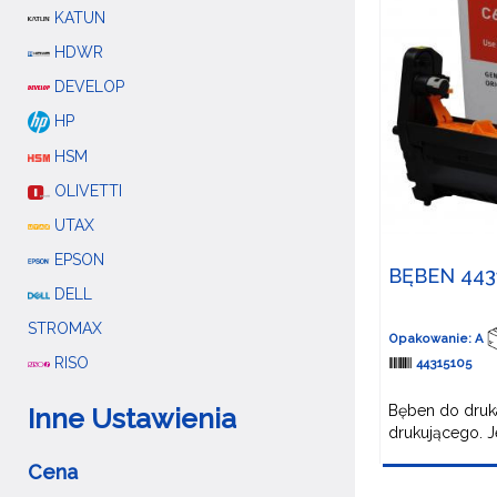
KATUN
HDWR
DEVELOP
HP
HSM
OLIVETTI
UTAX
EPSON
BĘBEN 443
DELL
STROMAX
Opakowanie: A
RISO
44315105
Bęben do druka
Inne Ustawienia
drukującego. Je
Cena