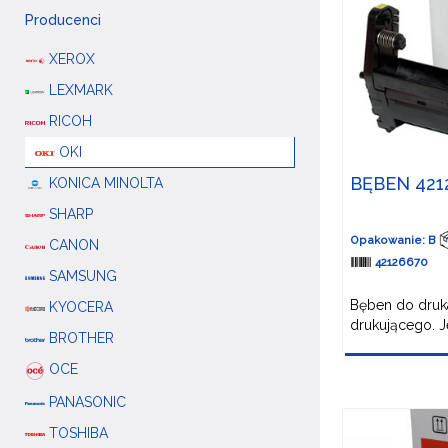
Producenci
XEROX
LEXMARK
RICOH
OKI
BĘBEN 421
KONICA MINOLTA
SHARP
Opakowanie: B
CANON
42126670
SAMSUNG
Bęben do druka
KYOCERA
drukującego. Je
BROTHER
OCE
PANASONIC
TOSHIBA