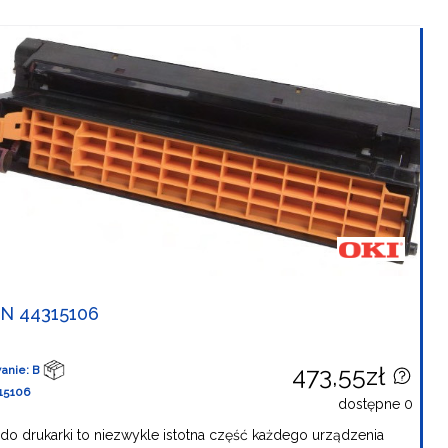
N 44315106
473,55zł
anie: B
15106
dostępne 0
do drukarki to niezwykle istotna część każdego urządzenia