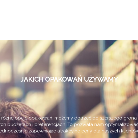
JAKICH OPAKOWAŃ UŻYWAMY
c różne opcje opakowań, możemy dotrzeć do szerszego grona 
ych budżetach i preferencjach. To pozwala nam optymalizować
jednocześnie zapewniając atrakcyjne ceny dla naszych klientów