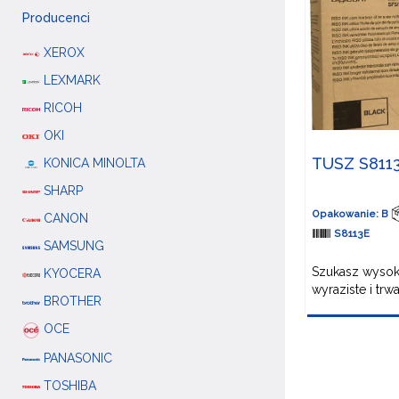
Producenci
XEROX
LEXMARK
RICOH
OKI
TUSZ S811
KONICA MINOLTA
SHARP
Opakowanie: B
CANON
S8113E
SAMSUNG
Szukasz wysoki
KYOCERA
wyraziste i trw
BROTHER
OCE
PANASONIC
TOSHIBA