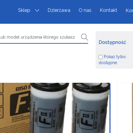
Sklep
Dzierżawa
O nas
Kontakt
Kon
Dostępność
Pokaż tylko
dostępne