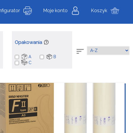
figurator
Moje konto
Koszyk
Opakowania
A
B
C