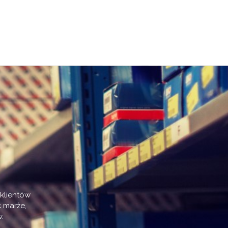
klientów
 marże,
.