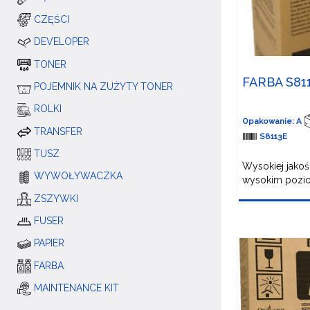
CZĘŚCI
DEVELOPER
TONER
FARBA S81
POJEMNIK NA ZUŻYTY TONER
ROLKI
Opakowanie: A
TRANSFER
S8113E
TUSZ
Wysokiej jakoś
WYWOŁYWACZKA
wysokim poziom
ZSZYWKI
FUSER
PAPIER
FARBA
MAINTENANCE KIT